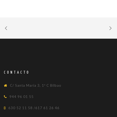
CONTACTO
C/ Santa María 3, 1º C Bilbao
944 96 01 55
630 52 11 58 /617 61 26 46